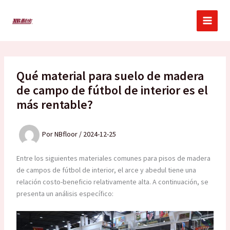
Ir
al
contenido
Qué material para suelo de madera
de campo de fútbol de interior es el
más rentable?
Por
NBfloor
/
2024-12-25
Entre los siguientes materiales comunes para pisos de madera
de campos de fútbol de interior, el arce y abedul tiene una
relación costo-beneficio relativamente alta. A continuación, se
presenta un análisis específico: