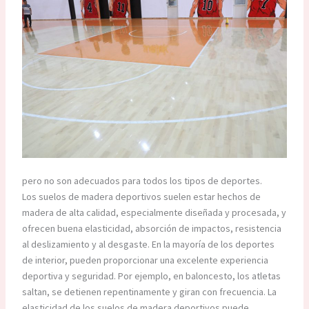
pero no son adecuados para todos los tipos de deportes.
Los suelos de madera deportivos suelen estar hechos de
madera de alta calidad, especialmente diseñada y procesada, y
ofrecen buena elasticidad, absorción de impactos, resistencia
al deslizamiento y al desgaste. En la mayoría de los deportes
de interior, pueden proporcionar una excelente experiencia
deportiva y seguridad. Por ejemplo, en baloncesto, los atletas
saltan, se detienen repentinamente y giran con frecuencia. La
elasticidad de los suelos de madera deportivos puede