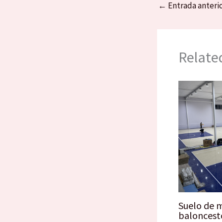
←
Entrada anteri
Relate
Suelo de 
baloncest