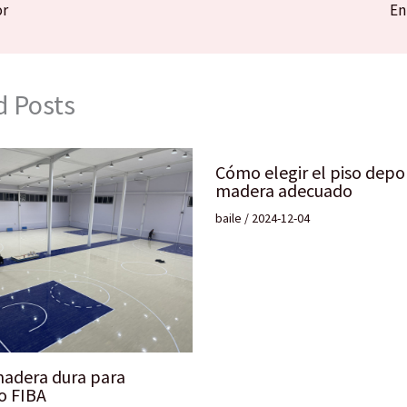
or
En
d Posts
Cómo elegir el piso depo
madera adecuado
baile
/
2024-12-04
madera dura para
o FIBA