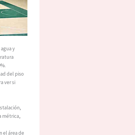
, agua y
eratura
0%.
dad del piso
a ver si
stalación,
a métrica,
n el área de