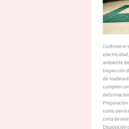
Confirme el s
electricidad
ambiente de
Inspección de
de madera de
cumplen con l
deformacione
Preparación 
como sierra e
cinta de enm
Disposición 