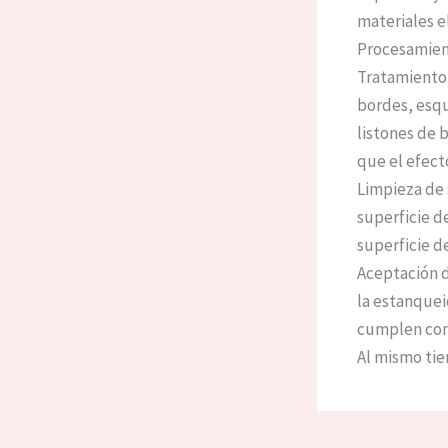
materiales e
Procesamient
Tratamiento 
bordes, esqu
listones de b
que el efect
Limpieza de 
superficie d
superficie d
Aceptación de
la estanquei
cumplen con l
Al mismo tiem