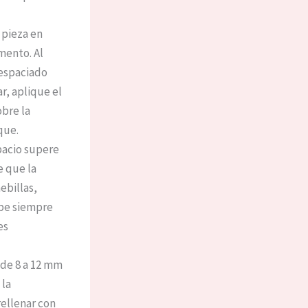
r pieza en
mento. Al
l espaciado
ar, aplique el
bre la
que.
pacio supere
e que la
ebillas,
ebe siempre
es
 de 8 a 12 mm
 la
rellenar con