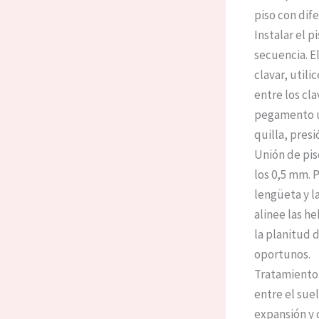
piso con dif
Instalar el p
secuencia. E
clavar, utili
entre los cla
pegamento un
quilla, pres
Unión de pis
los 0,5 mm. 
lengüeta y l
alinee las h
la planitud d
oportunos.
Tratamiento 
entre el suel
expansión y 