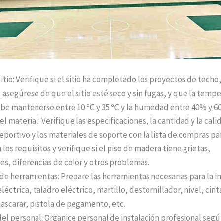
itio: Verifique si el sitio ha completado los proyectos de techo
, asegúrese de que el sitio esté seco y sin fugas, y que la temp
be mantenerse entre 10 ℃ y 35 ℃ y la humedad entre 40% y 6
l material: Verifique las especificaciones, la cantidad y la cali
portivo y los materiales de soporte con la lista de compras par
os requisitos y verifique si el piso de madera tiene grietas,
s, diferencias de color y otros problemas.
de herramientas: Prepare las herramientas necesarias para la in
léctrica, taladro eléctrico, martillo, destornillador, nivel, cint
ascarar, pistola de pegamento, etc.
del personal: Organice personal de instalación profesional segú