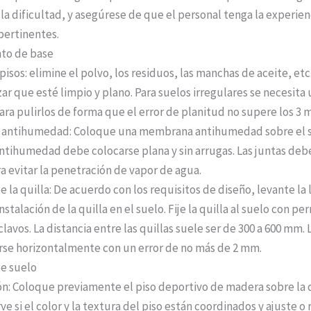
 la dificultad, y asegúrese de que el personal tenga la experienc
pertinentes.
to de base
isos: elimine el polvo, los residuos, las manchas de aceite, etc.
zar que esté limpio y plano. Para suelos irregulares se necesita
ra pulirlos de forma que el error de planitud no supere los 3 
 antihumedad: Coloque una membrana antihumedad sobre el s
ihumedad debe colocarse plana y sin arrugas. Las juntas debe
ra evitar la penetración de vapor de agua.
e la quilla: De acuerdo con los requisitos de diseño, levante la 
nstalación de la quilla en el suelo. Fije la quilla al suelo con pe
lavos. La distancia entre las quillas suele ser de 300 a 600 mm. 
rse horizontalmente con un error de no más de 2 mm.
de suelo
ón: Coloque previamente el piso deportivo de madera sobre la q
e si el color y la textura del piso están coordinados y ajuste o