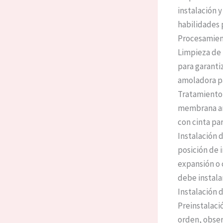
instalación y
habilidades 
Procesamien
Limpieza de p
para garanti
amoladora pa
Tratamiento
membrana ant
con cinta pa
Instalación d
posición de i
expansión o c
debe instala
Instalación 
Preinstalaci
orden, observ