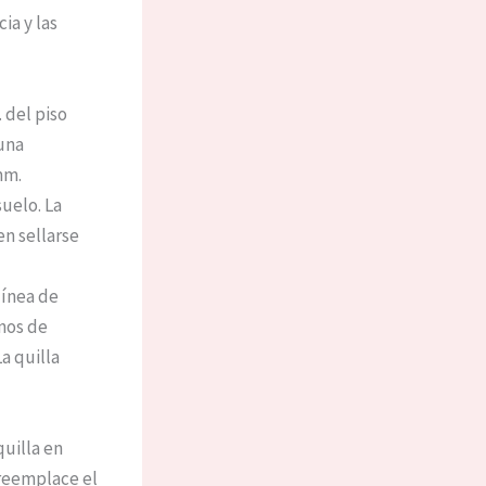
ia y las
 del piso
 una
mm.
uelo. La
n sellarse
línea de
rnos de
La quilla
uilla en
 reemplace el