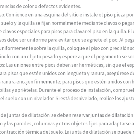
erencias de color o defectos evidentes.
iso: Comience en una esquina del sitio e instale el piso pieza po
l suelo y la quilla se fijan normalmente mediante clavos o pega
ce clavos especiales para pisos para clavar el piso en la quilla. E
vos debe ser uniforme para evitar que se agriete el piso. Al peg
iformemente sobre la quilla, coloque el piso con precisión so
iónelo con un objeto pesado y espere a que el pegamento se se
os: Las uniones entre pisos deben ser herméticas, sin que el es
Para pisos que estén unidos con lengüeta y ranura, asegúrese d
a ranura encajen firmemente; para pisos que estén unidos con h
ebillas y apriételas. Durante el proceso de instalación, compru
el suelo con un nivelador. Si está desnivelado, realice los ajust
de juntas de dilatación: se deben reservar juntas de dilatación
o y las paredes, columnas y otros objetos fijos para adaptarse a
contracción térmica del suelo. La junta de dilatación se puede 