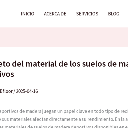
INICIO
ACERCA DE
SERVICIOS
BLOG
eto del material de los suelos de 
ivos
Bfloor
/
2025-04-16
eportivos de madera juegan un papel clave en todo tipo de rec
y sus materiales afectan directamente a su rendimiento. En la 
les materiales de suelos de madera deportivos disponibles en 