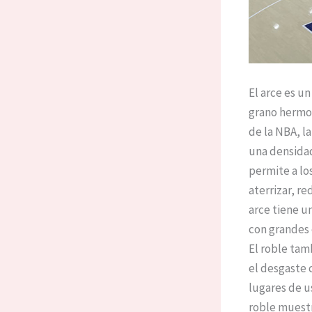
El arce es u
grano hermos
de la NBA, l
una densidad
permite a lo
aterrizar, r
arce tiene u
con grandes
El roble tam
el desgaste 
lugares de u
roble muestr