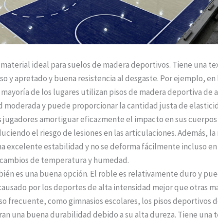
n material ideal para suelos de madera deportivos. Tiene una te
o y apretado y buena resistencia al desgaste. Por ejemplo, en 
a mayoría de los lugares utilizan pisos de madera deportiva de a
 moderada y puede proporcionar la cantidad justa de elastici
s jugadores amortiguar eficazmente el impacto en sus cuerpos a
educiendo el riesgo de lesiones en las articulaciones. Además, l
na excelente estabilidad y no se deforma fácilmente incluso e
 cambios de temperatura y humedad.
bién es una buena opción. El roble es relativamente duro y pu
causado por los deportes de alta intensidad mejor que otras m
so frecuente, como gimnasios escolares, los pisos deportivos 
an una buena durabilidad debido a su alta dureza. Tiene una t