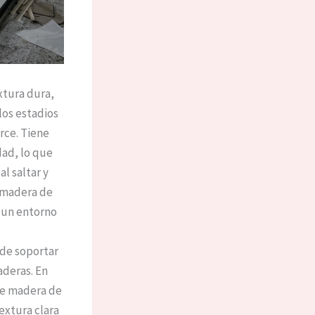
xtura dura,
los estadios
rce. Tiene
dad, lo que
l saltar y
a madera de
n un entorno
ede soportar
aderas. En
de madera de
extura clara