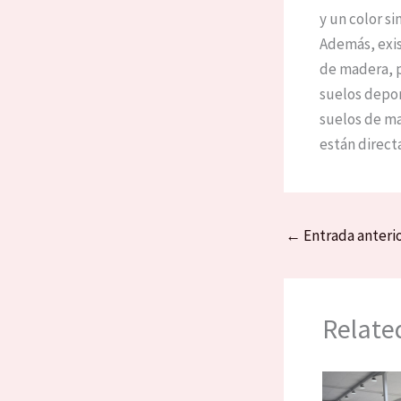
y un color s
Además, exis
de madera, p
suelos deport
suelos de ma
están direct
←
Entrada anteri
Relate