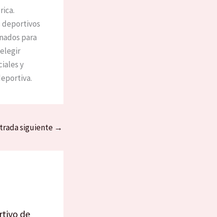
rica.
s deportivos
gnados para
elegir
iales y
deportiva.
trada siguiente
→
rtivo de