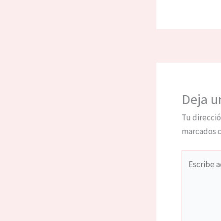
Deja u
Tu direcció
marcados 
Escribe
aquí...