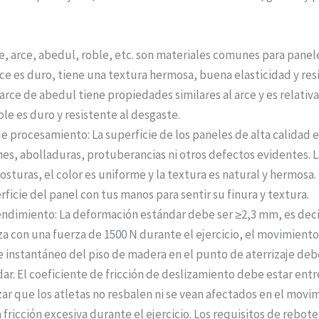
ce, arce, abedul, roble, etc. son materiales comunes para panel
rce es duro, tiene una textura hermosa, buena elasticidad y resi
 arce de abedul tiene propiedades similares al arce y es relati
ble es duro y resistente al desgaste.
e procesamiento: La superficie de los paneles de alta calidad e
ones, abolladuras, protuberancias ni otros defectos evidentes. L
costuras, el color es uniforme y la textura es natural y hermosa
rficie del panel con tus manos para sentir su finura y textura.
ndimiento: La deformación estándar debe ser ≥2,3 mm, es dec
iza con una fuerza de 1500 N durante el ejercicio, el movimiento
instantáneo del piso de madera en el punto de aterrizaje deb
ar. El coeficiente de fricción de deslizamiento debe estar entre
zar que los atletas no resbalen ni se vean afectados en el movi
fricción excesiva durante el ejercicio. Los requisitos de rebote