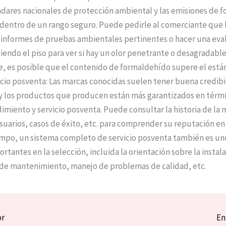
ndares nacionales de protección ambiental y las emisiones de 
dentro de un rango seguro. Puede pedirle al comerciante que 
informes de pruebas ambientales pertinentes o hacer una eva
liendo el piso para ver si hay un olor penetrante o desagradable
e, es posible que el contenido de formaldehído supere el está
icio posventa: Las marcas conocidas suelen tener buena credibi
y los productos que producen están más garantizados en térm
dimiento y servicio posventa. Puede consultar la historia de la 
suarios, casos de éxito, etc. para comprender su reputación en
mpo, un sistema completo de servicio posventa también es uno
rtantes en la selección, incluida la orientación sobre la instal
de mantenimiento, manejo de problemas de calidad, etc.
or
En