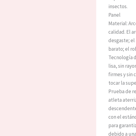
insectos.
Panel
Material: Ar
calidad. El a
desgaste; el
barato; el ro
Tecnología d
lisa, sin ray
firmes y sin 
tocar la supe
Prueba de re
atleta aterr
descendente 
con el estánd
para garanti
debido a una 