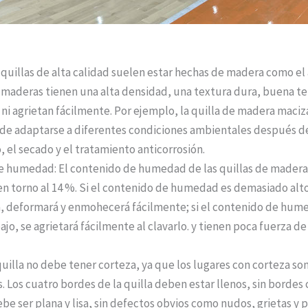
s quillas de alta calidad suelen estar hechas de madera como el 
s maderas tienen una alta densidad, una textura dura, buena t
ni agrietan fácilmente. Por ejemplo, la quilla de madera maciza
de adaptarse a diferentes condiciones ambientales después d
 el secado y el tratamiento anticorrosión.
e humedad: El contenido de humedad de las quillas de mader
en torno al 14 %. Si el contenido de humedad es demasiado alto
 deformará y enmohecerá fácilmente; si el contenido de hum
jo, se agrietará fácilmente al clavarlo. y tienen poca fuerza de
quilla no debe tener corteza, ya que los lugares con corteza s
s. Los cuatro bordes de la quilla deben estar llenos, sin bordes c
ebe ser plana y lisa, sin defectos obvios como nudos, grietas y 