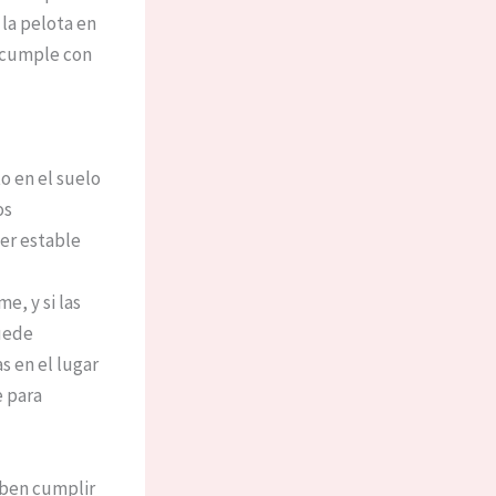
 la pelota en
o cumple con
o en el suelo
os
er estable
e, y si las
Puede
 en el lugar
e para
eben cumplir