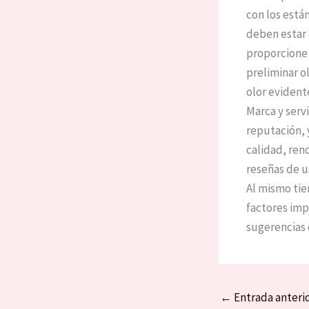
con los está
deben estar 
proporcione 
preliminar o
olor evident
Marca y serv
reputación, 
calidad, ren
reseñas de u
Al mismo tie
factores impo
sugerencias 
←
Entrada anteri