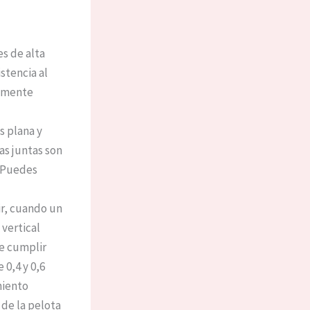
es de alta
stencia al
vamente
s plana y
as juntas son
. Puedes
ir, cuando un
 vertical
e cumplir
 0,4 y 0,6
miento
 de la pelota