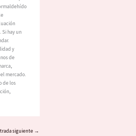
formaldehído
le
luación
. Si hay un
ndar.
lidad y
inos de
marca,
 el mercado.
 de los
ación,
trada siguiente
→