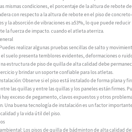
las mismas condiciones, el porcentaje de la altura de rebote de
adera con respecto a la altura de rebote en el piso de concret
es y la absorción de vibraciones es ≥53%, lo que puede reducir
e la fuerza de impacto. cuando el atleta aterriza.
eneral
 Puedes realizar algunas pruebas sencillas de salto y movimient
si el suelo presenta temblores evidentes, deformaciones o ruid
na estructura de piso de quilla de alta calidad debe permanec
ercicio y brindar un soporte confiable para los atletas.
stalación: Observe si el piso está instalado de forma plana y firm
tre las quillas y entre las quillas y los paneles están firmes. 
 hay exceso de pegamento, clavos expuestos y otros problemas
ón. Una buena tecnología de instalación es un factor important
calidad y la vida útil del piso.
tos
biental: Los pisos de quilla de bádminton de alta calidad d