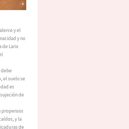
alerce y el
enacidad y no
 de Larix
el
a debe
, el suelo se
edad es
 sujeción de
on propensos
aídos, y la
picaduras de