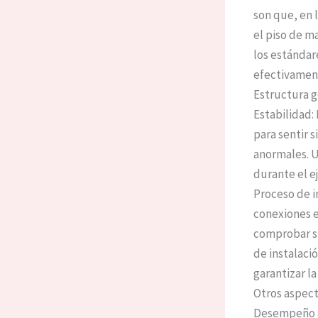
son que, en 
el piso de m
los estándar
efectivament
Estructura g
Estabilidad:
para sentir 
anormales. U
durante el ej
Proceso de in
conexiones en
comprobar si
de instalaci
garantizar la 
Otros aspec
Desempeño am