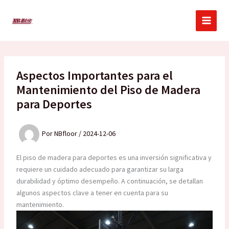
Ir
al
contenido
Aspectos Importantes para el
Mantenimiento del Piso de Madera
para Deportes
Por
NBfloor
/
2024-12-06
El piso de madera para deportes es una inversión significativa y
requiere un cuidado adecuado para garantizar su larga
durabilidad y óptimo desempeño. A continuación, se detallan
algunos aspectos clave a tener en cuenta para su
mantenimiento.