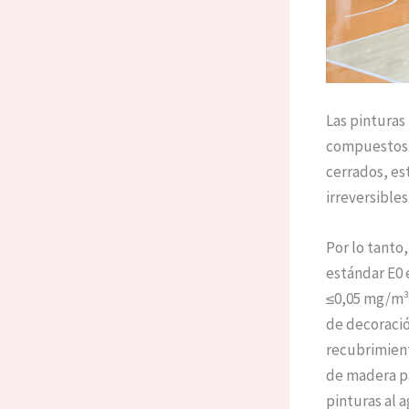
Las pinturas
compuestos o
cerrados, es
irreversible
Por lo tanto,
estándar E0
≤0,05 mg/m³ 
de decoració
recubrimient
de madera p
pinturas al 