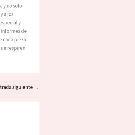
, y no solo
y a los
especial y
n informes de
e cada pieza
que respiren
trada siguiente
→