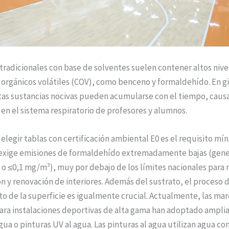
 tradicionales con base de solventes suelen contener altos nive
rgánicos volátiles (COV), como benceno y formaldehído. En g
tas sustancias nocivas pueden acumularse con el tiempo, cau
s en el sistema respiratorio de profesores y alumnos.
 elegir tablas con certificación ambiental E0 es el requisito mín
 exige emisiones de formaldehído extremadamente bajas (gen
o ≤0,1 mg/m³), muy por debajo de los límites nacionales para 
n y renovación de interiores. Además del sustrato, el proceso 
o de la superficie es igualmente crucial. Actualmente, las mar
ara instalaciones deportivas de alta gama han adoptado ampl
agua o pinturas UV al agua. Las pinturas al agua utilizan agua c