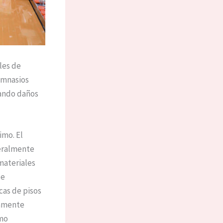
les de
imnasios
sando daños
imo. El
eralmente
materiales
de
cas de pisos
iamente
omo