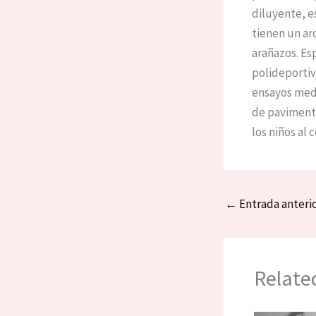
diluyente, e
tienen un ar
arañazos. Es
polideportiv
ensayos medi
de pavimento
los niños al c
←
Entrada anteri
Relate