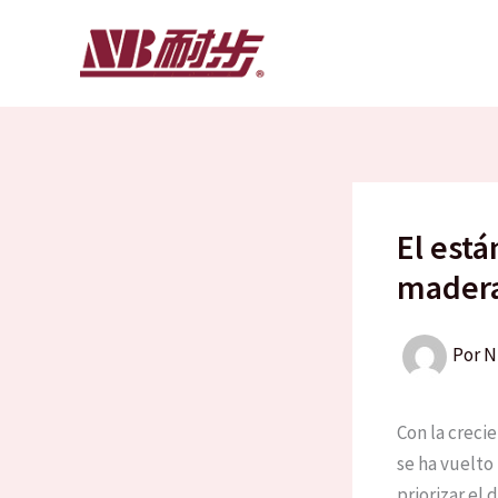
Ir
al
contenido
El est
madera
Por
N
Con la crecie
se ha vuelto
priorizar el