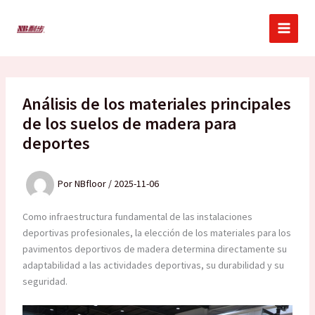
Ir
al
contenido
Análisis de los materiales principales
de los suelos de madera para
deportes
Por
NBfloor
/
2025-11-06
Como infraestructura fundamental de las instalaciones
deportivas profesionales, la elección de los materiales para los
pavimentos deportivos de madera determina directamente su
adaptabilidad a las actividades deportivas, su durabilidad y su
seguridad.