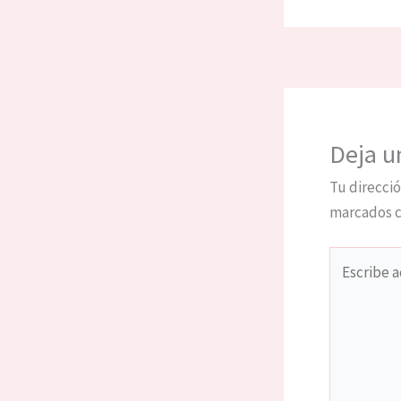
Deja u
Tu direcció
marcados 
Escribe
aquí...