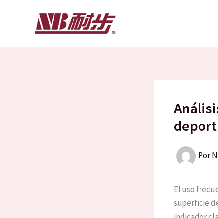
Ir
al
contenido
Análisi
deport
Por
N
El uso frecu
superficie de
indicador cla