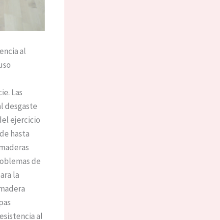
encia al
uso
ie. Las
al desgaste
el ejercicio
 de hasta
s maderas
problemas de
ara la
e madera
apas
esistencia al