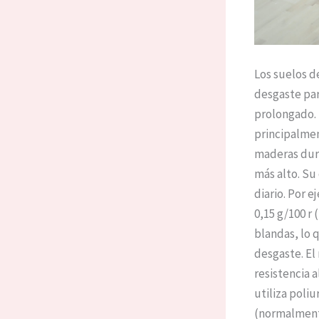
Los suelos d
desgaste par
prolongado. 
principalmen
maderas dura
más alto. Su 
diario. Por e
0,15 g/100 r
blandas, lo 
desgaste. El
resistencia 
utiliza poliu
(normalmente