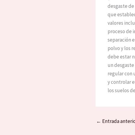
desgaste de 
que establec
valores inclu
proceso de i
separación e
polvo y los 
debe estar n
un desgaste 
regular con 
y controlar 
los suelos d
←
Entrada anteri