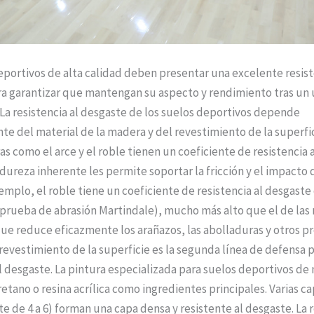
eportivos de alta calidad deben presentar una excelente resist
a garantizar que mantengan su aspecto y rendimiento tras un 
La resistencia al desgaste de los suelos deportivos depende
te del material de la madera y del revestimiento de la superfic
s como el arce y el roble tienen un coeficiente de resistencia 
dureza inherente les permite soportar la fricción y el impacto d
jemplo, el roble tiene un coeficiente de resistencia al desgaste
 (prueba de abrasión Martindale), mucho más alto que el de la
que reduce eficazmente los arañazos, las abolladuras y otros 
 revestimiento de la superficie es la segunda línea de defensa p
al desgaste. La pintura especializada para suelos deportivos d
retano o resina acrílica como ingredientes principales. Varias c
 de 4 a 6) forman una capa densa y resistente al desgaste. La r