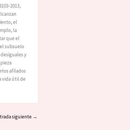
8103-2013,
alcanzan
iento, el
emplo, la
tar que el
 el subsuelo
 desiguales y
mpieza
etos afilados
 vida útil de
trada siguiente
→