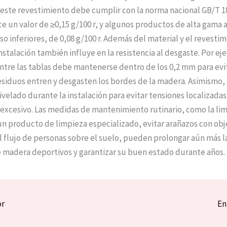
este revestimiento debe cumplir con la norma nacional GB/T 1
e un valor de ≥0,15 g/100 r, y algunos productos de alta gama 
so inferiores, de 0,08 g/100 r. Además del material y el revestim
nstalación también influye en la resistencia al desgaste. Por ej
ntre las tablas debe mantenerse dentro de los 0,2 mm para evi
residuos entren y desgasten los bordes de la madera. Asimismo,
ivelado durante la instalación para evitar tensiones localizadas
excesivo. Las medidas de mantenimiento rutinario, como la li
un producto de limpieza especializado, evitar arañazos con obj
el flujo de personas sobre el suelo, pueden prolongar aún más la
e madera deportivos y garantizar su buen estado durante años.
or
En