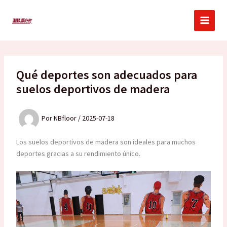
Ir
al
contenido
Qué deportes son adecuados para
suelos deportivos de madera
Por
NBfloor
/
2025-07-18
Los suelos deportivos de madera son ideales para muchos
deportes gracias a su rendimiento único.