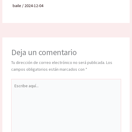
baile
/
2024-12-04
Deja un comentario
Tu dirección de correo electrónico no será publicada.
Los
campos obligatorios están marcados con
*
Escribe
aquí...