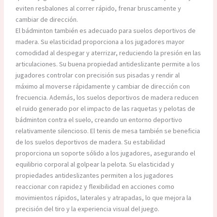
eviten resbalones al correr rápido, frenar bruscamente y
cambiar de dirección.
El bádminton también es adecuado para suelos deportivos de
madera. Su elasticidad proporciona a los jugadores mayor
comodidad al despegar y aterrizar, reduciendo la presión en las
articulaciones. Su buena propiedad antideslizante permite a los
jugadores controlar con precisión sus pisadas y rendir al
máximo al moverse rápidamente y cambiar de dirección con
frecuencia. Además, los suelos deportivos de madera reducen
el ruido generado por el impacto de las raquetas y pelotas de
bádminton contra el suelo, creando un entorno deportivo
relativamente silencioso. El tenis de mesa también se beneficia
de los suelos deportivos de madera. Su estabilidad
proporciona un soporte sólido a los jugadores, asegurando el
equilibrio corporal al golpear la pelota. Su elasticidad y
propiedades antideslizantes permiten a los jugadores
reaccionar con rapidez y flexibilidad en acciones como
movimientos rápidos, laterales y atrapadas, lo que mejora la
precisión del tiro y la experiencia visual del juego.