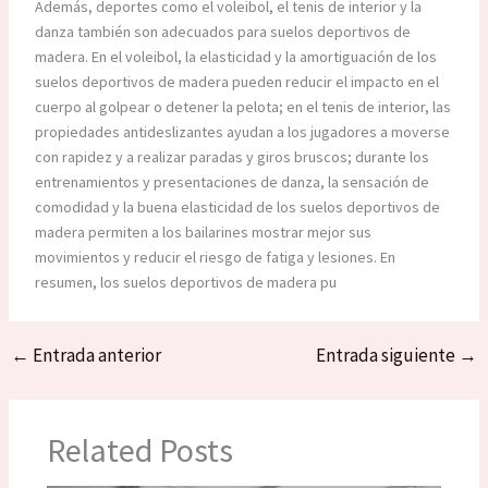
Además, deportes como el voleibol, el tenis de interior y la
danza también son adecuados para suelos deportivos de
madera. En el voleibol, la elasticidad y la amortiguación de los
suelos deportivos de madera pueden reducir el impacto en el
cuerpo al golpear o detener la pelota; en el tenis de interior, las
propiedades antideslizantes ayudan a los jugadores a moverse
con rapidez y a realizar paradas y giros bruscos; durante los
entrenamientos y presentaciones de danza, la sensación de
comodidad y la buena elasticidad de los suelos deportivos de
madera permiten a los bailarines mostrar mejor sus
movimientos y reducir el riesgo de fatiga y lesiones. En
resumen, los suelos deportivos de madera pu
←
Entrada anterior
Entrada siguiente
→
Related Posts