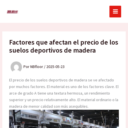
Ir
al
contenido
Factores que afectan el precio de los
suelos deportivos de madera
Por
NBfloor
/
2025-05-23
El precio de los suelos deportivos de madera se ve afectado
por muchos factores. El material es uno de los factores clave. El
arce de grado A tiene una textura hermosa, un rendimiento
superior y un precio relativamente alto. El material ordinario o la
madera de menor calidad son más asequibles.