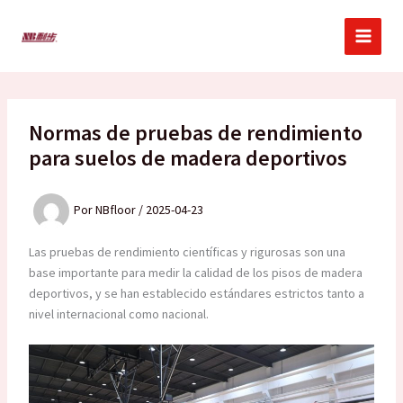
Ir
al
contenido
Normas de pruebas de rendimiento
para suelos de madera deportivos
Por
NBfloor
/
2025-04-23
Las pruebas de rendimiento científicas y rigurosas son una
base importante para medir la calidad de los pisos de madera
deportivos, y se han establecido estándares estrictos tanto a
nivel internacional como nacional.