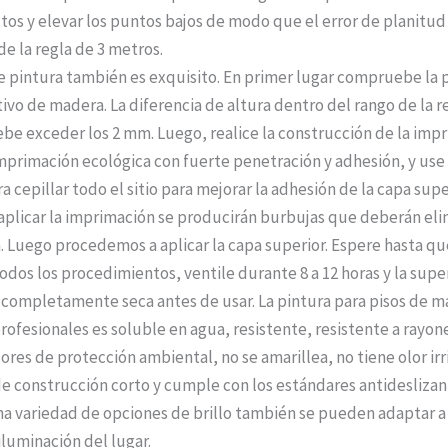
ltos y elevar los puntos bajos de modo que el error de planitud
de la regla de 3 metros.
e pintura también es exquisito. En primer lugar compruebe la 
ivo de madera. La diferencia de altura dentro del rango de la r
be exceder los 2 mm. Luego, realice la construcción de la imp
imprimación ecológica con fuerte penetración y adhesión, y use
a cepillar todo el sitio para mejorar la adhesión de la capa super
plicar la imprimación se producirán burbujas que deberán eli
. Luego procedemos a aplicar la capa superior. Espere hasta qu
dos los procedimientos, ventile durante 8 a 12 horas y la super
 completamente seca antes de usar. La pintura para pisos de 
rofesionales es soluble en agua, resistente, resistente a rayon
ores de protección ambiental, no se amarillea, no tiene olor irr
e construcción corto y cumple con los estándares antideslizan
a variedad de opciones de brillo también se pueden adaptar a
iluminación del lugar.