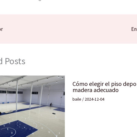
or
En
d Posts
Cómo elegir el piso depo
madera adecuado
baile
/
2024-12-04