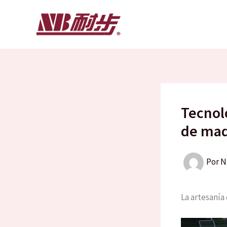
Ir
al
contenido
Tecnol
de mad
Por
N
La artesanía