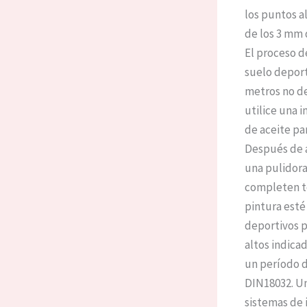
los puntos a
de los 3 mm 
El proceso d
suelo deport
metros no de
utilice una 
de aceite par
Después de a
una pulidora
completen to
pintura esté
deportivos p
altos indicad
un período d
DIN18032. Un
sistemas de 