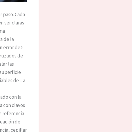
er paso. Cada
n ser claras
rma
a de la
n error de 5
cruzados de
elar las
 superficie
iables de 1 a
eado con la
a con clavos
e referencia
leación de
ncia, cepillar