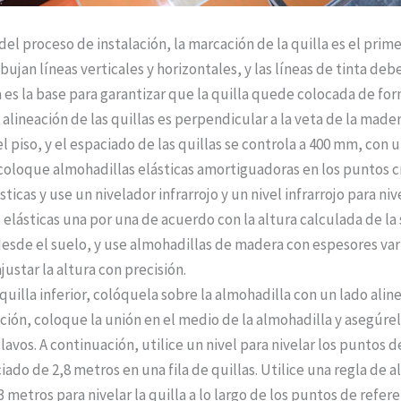
del proceso de instalación, la marcación de la quilla es el prim
ujan líneas verticales y horizontales, y las líneas de tinta debe
ta es la base para garantizar que la quilla quede colocada de fo
alineación de las quillas es perpendicular a la veta de la mader
l piso, y el espaciado de las quillas se controla a 400 mm, con u
oloque almohadillas elásticas amortiguadoras en los puntos 
ásticas y use un nivelador infrarrojo y un nivel infrarrojo para niv
 elásticas una por una de acuerdo con la altura calculada de la
 desde el suelo, y use almohadillas de madera con espesores var
ustar la altura con precisión.
a quilla inferior, colóquela sobre la almohadilla con un lado alin
ición, coloque la unión en el medio de la almohadilla y asegúrel
avos. A continuación, utilice un nivel para nivelar los puntos d
ado de 2,8 metros en una fila de quillas. Utilice una regla de a
 metros para nivelar la quilla a lo largo de los puntos de refere