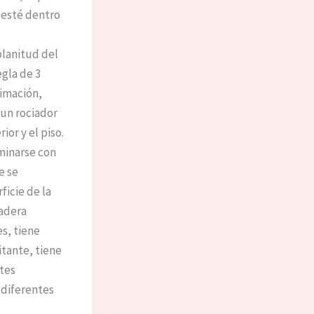
 esté dentro
planitud del
egla de 3
rimación,
 un rociador
ior y el piso.
minarse con
e se
ficie de la
madera
es, tiene
itante, tiene
tes
 diferentes