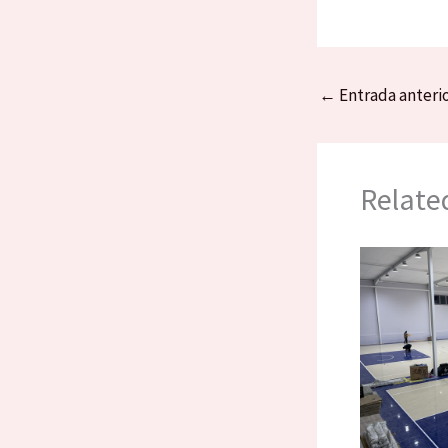
←
Entrada anteri
Relate