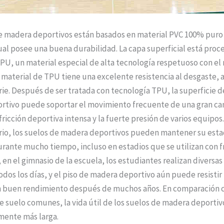
e madera deportivos están basados ​​en material PVC 100% puro
cual posee una buena durabilidad. La capa superficial está proc
PU, un material especial de alta tecnología respetuoso con el
 material de TPU tiene una excelente resistencia al desgaste, a
rie. Después de ser tratada con tecnología TPU, la superficie d
rtivo puede soportar el movimiento frecuente de una gran ca
fricción deportiva intensa y la fuerte presión de varios equipos.
ario, los suelos de madera deportivos pueden mantener su est
urante mucho tiempo, incluso en estadios que se utilizan con f
 en el gimnasio de la escuela, los estudiantes realizan diversas
odos los días, y el piso de madera deportivo aún puede resistir
 buen rendimiento después de muchos años. En comparación c
e suelo comunes, la vida útil de los suelos de madera deportiv
amente más larga.