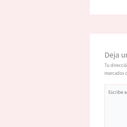
Deja u
Tu direcció
marcados 
Escribe
aquí...