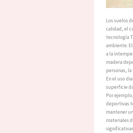
Los suelos d
calidad, el 
tecnología T
ambiente. El
a la intempe
madera depo
personas, la 
En el uso di
superficie d
Por ejemplo,
deportivas t
mantener un
materiales d
significativ