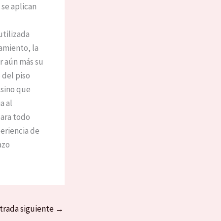
se aplican
utilizada
samiento, la
r aún más su
 del piso
 sino que
a al
para todo
periencia de
azo
trada siguiente
→