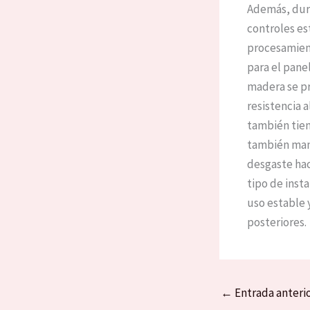
Además, dura
controles es
procesamient
para el pane
madera se pr
resistencia a
también tien
también mant
desgaste hac
tipo de inst
uso estable 
posteriores.
←
Entrada anteri