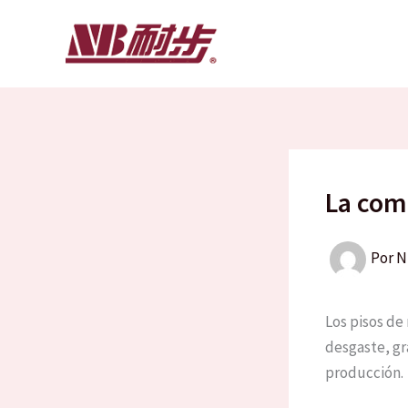
Ir
al
contenido
La com
Por
N
Los pisos de
desgaste, gr
producción.