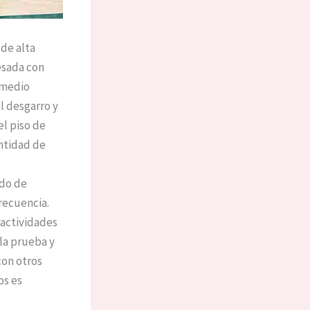
 de alta
esada con
 medio
l desgarro y
el piso de
ntidad de
ado de
recuencia.
 actividades
 la prueba y
on otros
os es