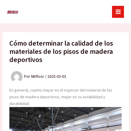
Ir
al
contenido
Cómo determinar la calidad de los
materiales de los pisos de madera
deportivos
Por
NBfloor
/
2025-03-03
En general, cuanto mayor es el espesor del material de los
pisos de madera deportivos, mejor es su estabilidad y
durabilidad.