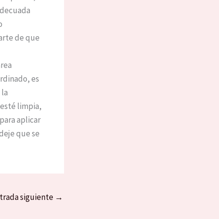
 adecuada
o
arte de que
área
ordinado, es
 la
 esté limpia,
 para aplicar
 deje que se
trada siguiente
→