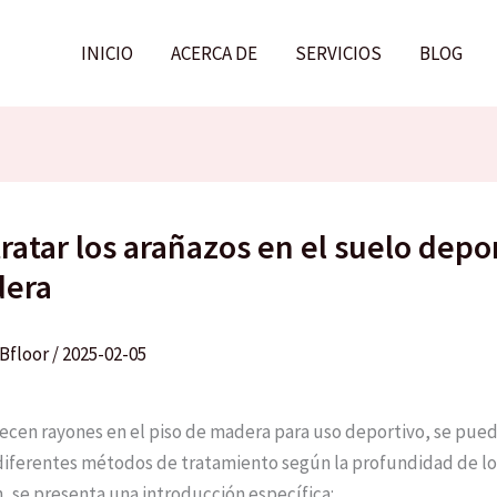
INICIO
ACERCA DE
SERVICIOS
BLOG
atar los arañazos en el suelo depo
dera
Bfloor
/
2025-02-05
cen rayones en el piso de madera para uso deportivo, se pue
diferentes métodos de tratamiento según la profundidad de los
, se presenta una introducción específica: