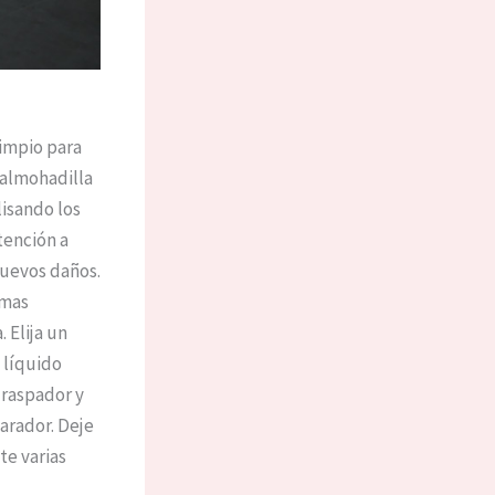
limpio para
 almohadilla
lisando los
tención a
nuevos daños.
emas
 Elija un
 líquido
 raspador y
arador. Deje
te varias