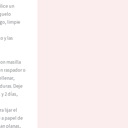
lice un
íquelo
go, limpie
 y las
con masilla
 un raspador o
ellenar,
duras. Deje
y 2 días,
 lijar el
 a papel de
ean planas,