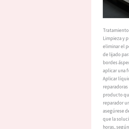
Tratamiento 
Limpieza y p
eliminar el p
de lijado par
bordes ásper
aplicar una 
Aplicar líqu
reparadoras 
producto que
reparador un
asegúrese de
que la soluc
horas, según