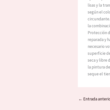
lisas y la tr
según el colo
circundante.
la combinaci
Protección de
reparada y h
necesario vo
superficie de
seca y libre 
la pintura d
seque el tie
←
Entrada anteri