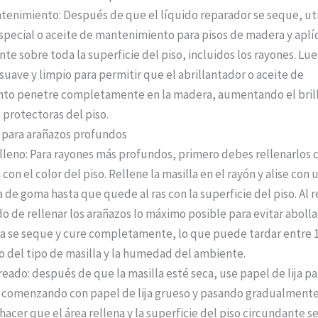
tenimiento: Después de que el líquido reparador se seque, uti
pecial o aceite de mantenimiento para pisos de madera y apl
e sobre toda la superficie del piso, incluidos los rayones. Lue
suave y limpio para permitir que el abrillantador o aceite de
to penetre completamente en la madera, aumentando el brillo
protectoras del piso.
 para arañazos profundos
elleno: Para rayones más profundos, primero debes rellenarlos 
con el color del piso. Rellene la masilla en el rayón y alise con
 de goma hasta que quede al ras con la superficie del piso. Al r
o de rellenar los arañazos lo máximo posible para evitar abolla
la se seque y cure completamente, lo que puede tardar entre 1 
del tipo de masilla y la humedad del ambiente.
reado: después de que la masilla esté seca, use papel de lija para
, comenzando con papel de lija grueso y pasando gradualmente
a hacer que el área rellena y la superficie del piso circundante s