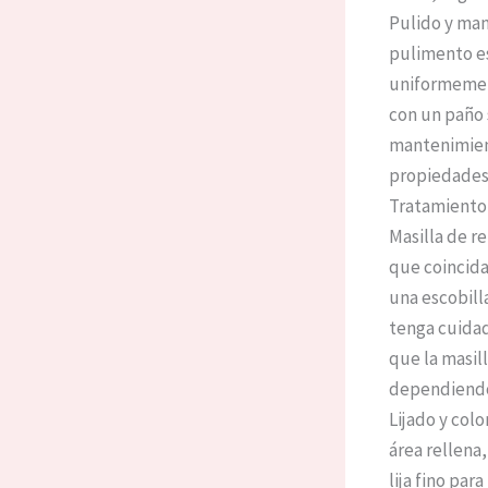
Pulido y man
pulimento es
uniformement
con un paño 
mantenimien
propiedades 
Tratamiento
Masilla de r
que coincida 
una escobilla
tenga cuidad
que la masil
dependiendo 
Lijado y colo
área rellena
lija fino par