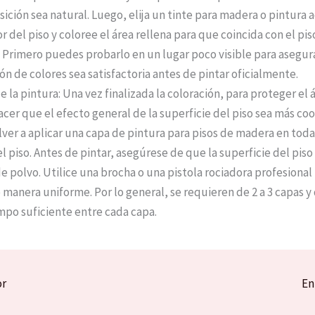
ansición sea natural. Luego, elija un tinte para madera o pintura
r del piso y coloree el área rellena para que coincida con el pis
 Primero puedes probarlo en un lugar poco visible para asegur
ón de colores sea satisfactoria antes de pintar oficialmente.
 la pintura: Una vez finalizada la coloración, para proteger el 
acer que el efecto general de la superficie del piso sea más co
lver a aplicar una capa de pintura para pisos de madera en toda
l piso. Antes de pintar, asegúrese de que la superficie del piso
de polvo. Utilice una brocha o una pistola rociadora profesional
e manera uniforme. Por lo general, se requieren de 2 a 3 capas y
mpo suficiente entre cada capa.
or
En