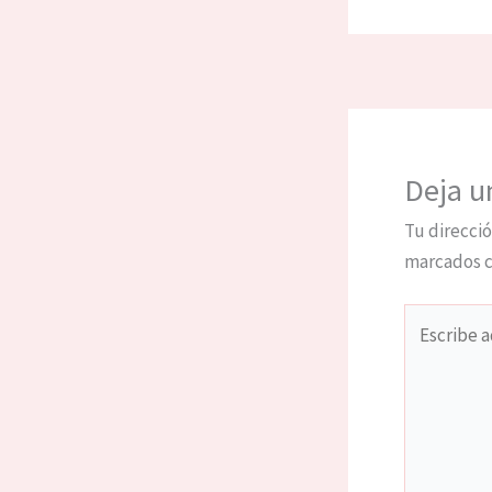
Deja u
Tu direcció
marcados 
Escribe
aquí...