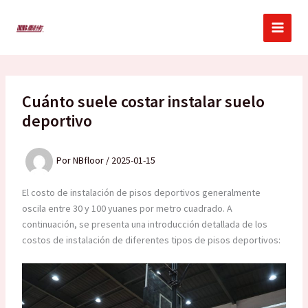
Ir
al
contenido
Cuánto suele costar instalar suelo
deportivo
Por
NBfloor
/
2025-01-15
El costo de instalación de pisos deportivos generalmente
oscila entre 30 y 100 yuanes por metro cuadrado. A
continuación, se presenta una introducción detallada de los
costos de instalación de diferentes tipos de pisos deportivos: