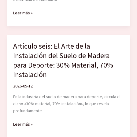
Cómo
Leer más »
elegir
entre
arce,
roble
Artículo seis: El Arte de la
y
Instalación del Suelo de Madera
abedul
para
para Deporte: 30% Material, 70%
pisos
Instalación
de
madera
2026-05-12
deportivos
En la industria del suelo de madera para deporte, circula el
dicho «30% material, 70% instalación», lo que revela
profundamente
Artículo
Leer más »
seis: