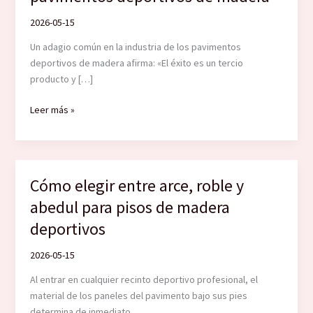
2026-05-15
Un adagio común en la industria de los pavimentos
deportivos de madera afirma: «El éxito es un tercio
producto y […]
Detalles
Leer más »
constructivos
para
pavimentos
deportivos
Cómo elegir entre arce, roble y
de
abedul para pisos de madera
madera
deportivos
2026-05-15
Al entrar en cualquier recinto deportivo profesional, el
material de los paneles del pavimento bajo sus pies
determina de inmediato