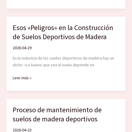
Exposición
Qué
los
Atletas
Profesionales
Esos «Peligros» en la Construcción
No
de Suelos Deportivos de Madera
Pueden
Prescindir
2026-04-29
de
Él
En la industria de los suelos deportivos de madera hay un
dicho: «Lo bueno que sea el suelo depende en
Esos
Leer más »
«Peligros»
en
la
Construcción
Proceso de mantenimiento de
de
suelos de madera deportivos
Suelos
Deportivos
2026-04-23
de