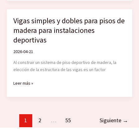
ventilación
e
impermeabilización
Vigas simples y dobles para pisos de
para
madera para instalaciones
suelos
de
deportivas
madera
deportivos.
2026-04-21
Al construir un sistema de piso deportivo de madera, la
elección de la estructura de las vigas es un factor
Vigas
Leer más »
simples
y
dobles
para
pisos
1
2
…
55
Siguiente
→
de
madera