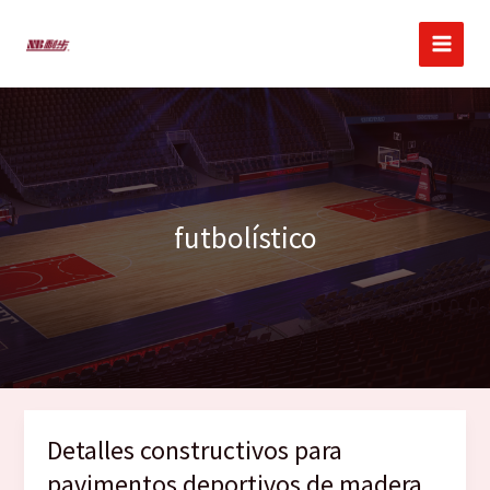
Ir
al
contenido
futbolístico
Detalles constructivos para
pavimentos deportivos de madera