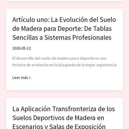
El
Arte
de
Artículo uno: La Evolución del Suelo
la
de Madera para Deporte: De Tablas
Instalación
del
Sencillas a Sistemas Profesionales
Suelo
de
2026-05-12
Madera
El desarrollo del suelo de madera para deporte es una
para
historia de evolución en la búsqueda de la mejor experiencia
Deporte:
30%
Artículo
Leer más »
Material,
uno:
70%
La
Instalación
Evolución
del
La Aplicación Transfronteriza de los
Suelo
Suelos Deportivos de Madera en
de
Madera
Escenarios y Salas de Exposición