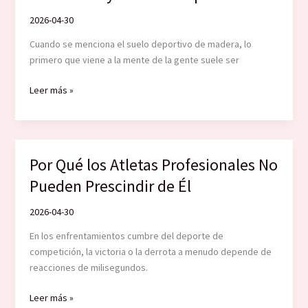
para
Deporte:
2026-04-30
De
Cuando se menciona el suelo deportivo de madera, lo
Tablas
primero que viene a la mente de la gente suele ser
Sencillas
a
La
Leer más »
Sistemas
Aplicación
Profesionales
Transfronteriza
de
los
Por Qué los Atletas Profesionales No
Suelos
Pueden Prescindir de Él
Deportivos
de
2026-04-30
Madera
en
En los enfrentamientos cumbre del deporte de
Escenarios
competición, la victoria o la derrota a menudo depende de
y
reacciones de milisegundos.
Salas
de
Por
Leer más »