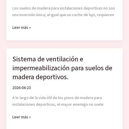
Madera
Los suelos de madera para instalaciones deportivas no son
una inversión única; al igual que un coche de lujo, requieren
Proceso
Leer más »
de
mantenimiento
de
suelos
Sistema de ventilación e
de
impermeabilización para suelos de
madera
deportivos
madera deportivos.
2026-04-23
A lo largo de la vida útil de los pisos de madera para
instalaciones deportivas, el mayor enemigo no suele
Sistema
Leer más »
de